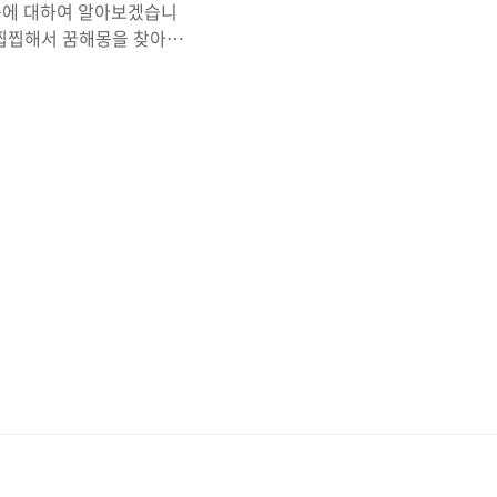
몽에 대하여 알아보겠습니
 찝찝해서 꿈해몽을 찾아보
꿈해몽을 오늘 준비해 보았
 꿈 등등 차동차관련한 모든
차에 치어죽는 꿈은 대표적
 뒤따라 만족스러운 결과를
하는 꿈이 어떤 회사나 기관
층 인사와 인연을 맺게 될