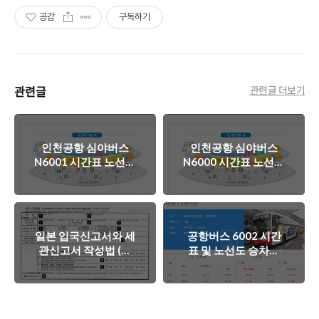
공감
구독하기
관련글
관련글 더보기
인천공항 심야버스
인천공항 심야버스
N6001 시간표 노선도
N6000 시간표 노선도
승차장
승차장
일본 입국신고서와 세
공항버스 6002 시간
관신고서 작성법 (쉽
표 및 노선도 승차위
게작성하는법)
치입니다.