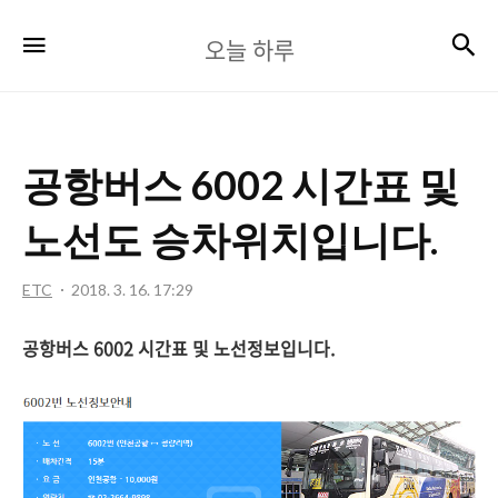
오
검
메뉴
오늘 하루
늘
하
루
공항버스 6002 시간표 및
노선도 승차위치입니다.
ETC
2018. 3. 16. 17:29
공항버스 6002 시간표 및 노선정보입니다.