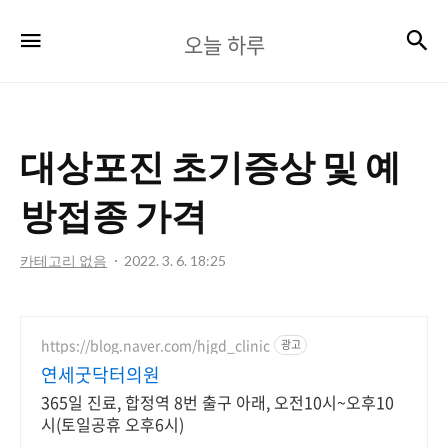
오
검
메뉴
오늘 하루
늘
하
루
대상포진 초기증상 및 예
방접종 가격
카테고리 없음
2022. 3. 6. 18:25
https://blog.naver.com/hjgd_clinic
광고
연세굿닥터의원
365일 진료, 합정역 8번 출구 아래, 오전10시~오후10
시(토일공휴 오후6시)