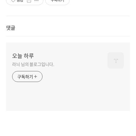
공감
구독하기
댓글
오늘 하루
라늬 님의 블로그입니다.
구독하기