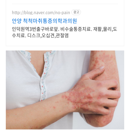
http://blog.naver.com/no-pain
광고
안양 척척마취통증의학과의원
인덕원역3번출구바로앞. 비수술통증치료. 재활,물리,도
수치료. 디스크,오십견,관절염