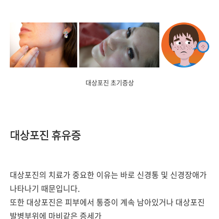
대상포진 초기증상
대상포진 휴유증
대상포진의 치료가 중요한 이유는 바로 신경통 및 신경장애가
나타나기 때문입니다.
또한 대상포진은 피부에서 통증이 계속 남아있거나 대상포진
발병부위에 마비같은 증세가