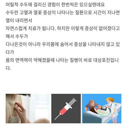
어릴적 수두에 걸리신 경험이 한번씩은 있으실텐데요
수두란 고열과 열꽃 증상이 나타나는 질환으로 시간이 지나면
열이 내리면서
자연스럽게 치료가 됩니다. 하지만 이렇게 증상이 없어졌다고
해서 수두가
다나은것이 아니라 우리몸에 숨어서 증상을 나타내지 않고 있
다가
몸의 면역력이 약해졌을때 나타는 질병이 바로 대상포진입니
다.