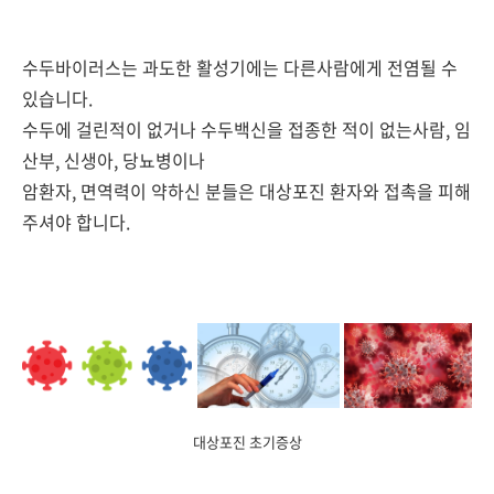
수두바이러스는 과도한 활성기에는 다른사람에게 전염될 수
있습니다.
수두에 걸린적이 없거나 수두백신을 접종한 적이 없는사람, 임
산부, 신생아, 당뇨병이나
암환자, 면역력이 약하신 분들은 대상포진 환자와 접촉을 피해
주셔야 합니다.
대상포진 초기증상