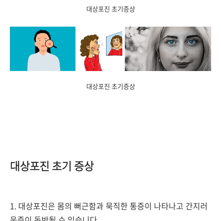
대상포진 초기증상
대상포진 초기증상
대상포진 초기 증상
1. 대상포진은 몸의 뻐근함과 묵직한 통증이 나타나고 간지러
움증이 동반될 수 있습니다.