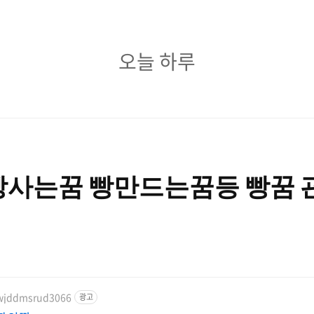
오
오늘 하루
늘
하
루
빵사는꿈 빵만드는꿈등 빵꿈 
/wjddmsrud3066
광고