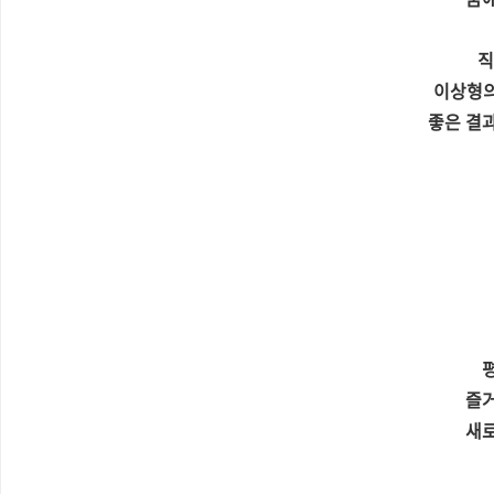
직
이상형의
좋은 결
즐거
새로