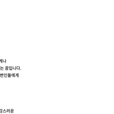
게나
는 꿈입니다.
주변인들에게
유감스러운