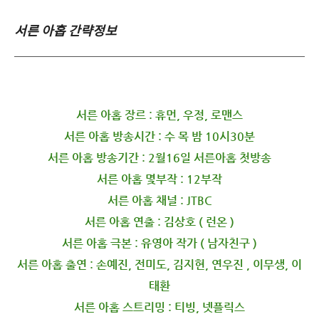
서른 아홉 간략정보
서른 아홉
장르 : 휴먼, 우정, 로맨스
서른 아홉
방송시간 : 수 목 밤 10시30분
서른 아홉
방송기간 : 2월16일 서른아홉 첫방송
서른 아홉 몇부작 : 12부작
서른 아홉
채널 : JTBC
서른 아홉
연출 : 김상호 ( 런온 )
서른 아홉
극본 : 유영아 작가 ( 남자친구 )
서른 아홉
출연 : 손예진, 전미도, 김지현, 연우진 ,
이무생, 이
태환
서른 아홉
스트리밍 : 티빙, 넷플릭스