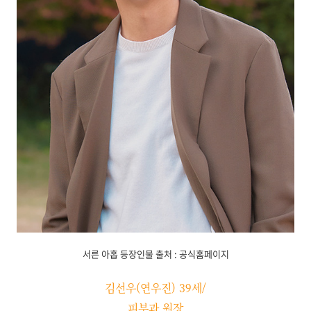
서른 아홉 등장인물 출처 : 공식홈페이지
김선우(연우진) 39세/
피부과 원장