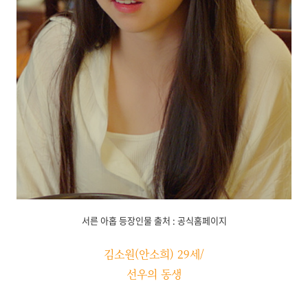
서른 아홉 등장인물 출처 : 공식홈페이지
김소원(안소희) 29세/
선우의 동생