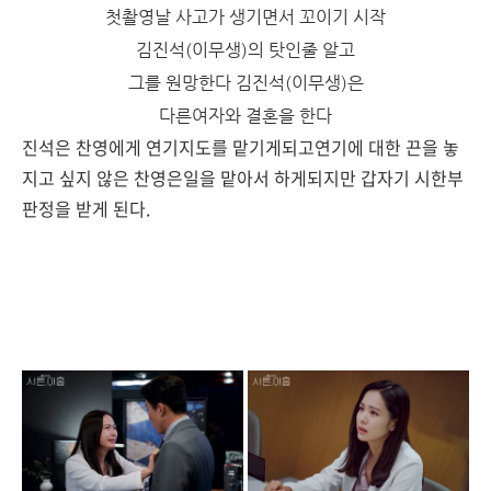
첫촬영날 사고가 생기면서 꼬이기 시작
김진석(이무생)의 탓인줄 알고
그를 원망한다 김진석(이무생)은
다른여자와 결혼을 한다
진석은 찬영에게 연기지도를 맡기게되고
연기에 대한 끈을 놓
지고 싶지 않은 찬영은
일을 맡아서 하게되지만 갑자기
시한부
판정을 받게 된다.