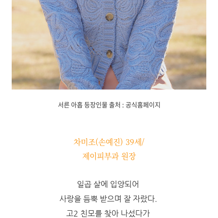
서른 아홉 등장인물 출처 : 공식홈페이지
차미조(손예진) 39세/
제이피부과 원장
일곱 살에 입양되어
사랑을 듬뿍 받으며 잘 자랐다.
고2 친모를 찾아 나섰다가