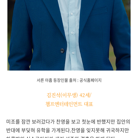
서른 아홉 등장인물 출처 : 공식홈페이지
김진석(이무생) 42세/
챔프엔터테인먼트 대표
미조를 잠깐 보러갔다가 찬영을 보고 첫눈에
반했지만 집안의
반대에 부딪혀 유학을 가게된다.
찬영을 잊지못해 귀국하지만