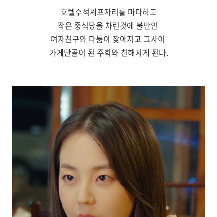
호텔수석셰프자리를 마다하고
작은 중식당을 차린것에 불만인
여자친구와 다툼이 잦아지고 그사이
가게단골이 된 주희와 친해지게 된다.