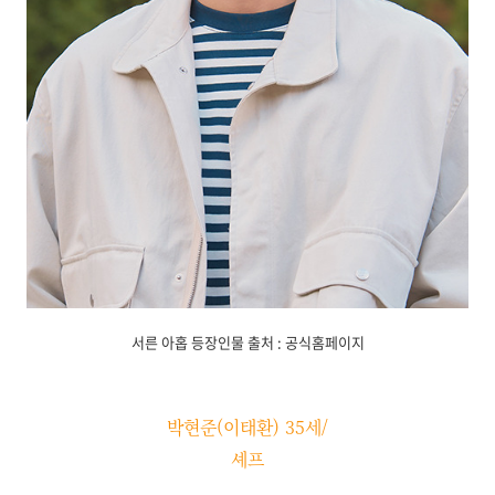
서른 아홉 등장인물 출처 : 공식홈페이지
박현준(이태환) 35세/
셰프