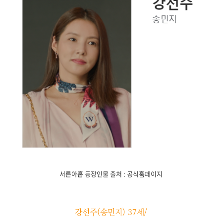
서른아홉 등장인물 출처 : 공식홈페이지
강선주(송민지) 37세/