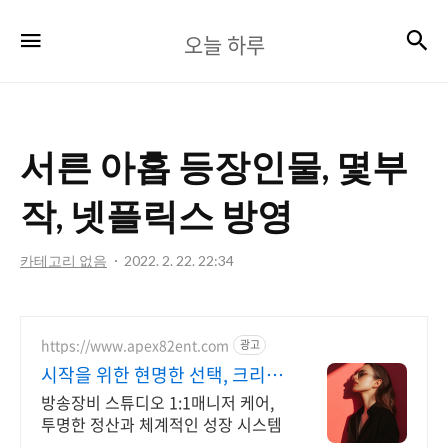
오
검
메뉴
오늘 하루
늘
하
루
서른 아홉 등장인물, 몇부
작, 넷플릭스 방영
카테고리 없음
2022. 2. 22. 22:34
https://www.apex82ent.com
광고
시작을 위한 현명한 선택, 크리에
이터, BJ 상시 모집
방송장비 스튜디오 1:1매니저 케어,
투명한 정산과 체계적인 성장 시스템