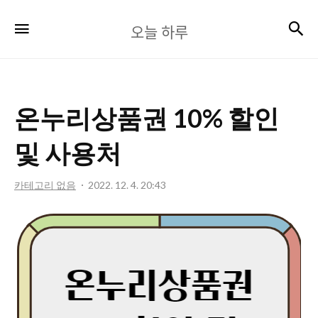
오
검
메뉴
오늘 하루
늘
하
루
온누리상품권 10% 할인
및 사용처
카테고리 없음
2022. 12. 4. 20:43