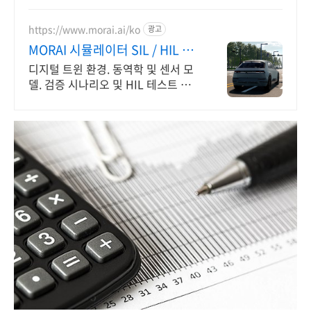
https://www.morai.ai/ko
광고
MORAI 시뮬레이터 SIL / HIL 시
뮬레이션
디지털 트윈 환경. 동역학 및 센서 모
델. 검증 시나리오 및 HIL 테스트 지
원