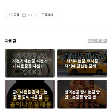
공감
구독하기
관련글
관련글 더보기
자전거타는 꿈 자전거
택시타는꿈, 택시꿈
가 나온꿈등 자전거관
택시에 관련됨 꿈해몽
련꿈해몽 총정리
총정리
곰이나온꿈 곰과 노는
빵먹는꿈 빵사는꿈 빵
꿈 등 곰이 나온 꿈 해
만드는꿈등 빵꿈 관련
몽 총정리
꿈해몽총정리