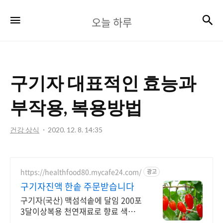
오
검
메뉴
오늘 하루
늘
하
루
구기자 대표적인 효능과
부작용, 복용방법
건강 상식
2020. 12. 8. 14:35
https://healthfood80.mycafe24.com/
광고
구기자진액 한솥 주문받습니다
구기자(국산) 맥섬석솥에 달임 200포
3달이상복용 천연재료로 향료 색소
무첨가