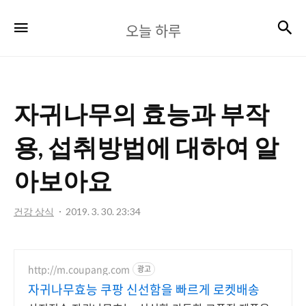
오
검
메뉴
오늘 하루
늘
하
루
자귀나무의 효능과 부작
용, 섭취방법에 대하여 알
아보아요
건강 상식
2019. 3. 30. 23:34
http://m.coupang.com
광고
자귀나무효능 쿠팡 신선함을 빠르게 로켓배송