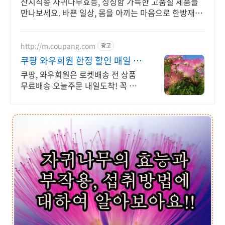
산지직송 자귀나무효능, 싱싱함 가득한 고품질 제품을
만나보세요. 바쁜 일상, 몸을 아끼는 마음으로 한방재료
선택하세요.
http://m.coupang.com
광고
쿠팡 와우회원 한정 할인 매일 오
픈되는 와우회원 특가
쿠팡, 와우회원은 로켓배송 전 상품
무료배송 오늘주문 내일도착! 꼭 필요
한 제품은 쿠팡에서 더 저렴하게, 로
켓배송으로 더 빠르게!