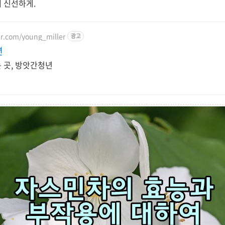
 신선하게.
er.com/young_miller
광고
년
 곳, 방앗간청년