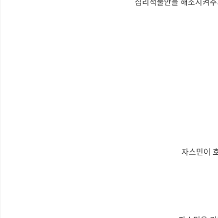
심리적불안을 해소시켜주기
자스민이 호