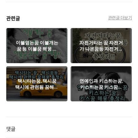
관련글
관련글 더보기
이불덮는꿈 이불개는
자전거타는 꿈 자전거
꿈 등 이불꿈 해몽 총
가 나온꿈등 자전거관
정리
련꿈해몽 총정리
택시타는꿈, 택시꿈
연예인과 키스하는꿈,
택시에 관련됨 꿈해몽
키스하는꿈 키스꿈관
총정리
련 꿈해몽 총정리
댓글