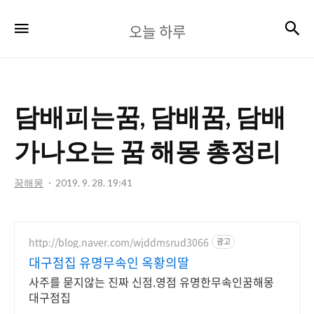
오
검
메뉴
오늘 하루
늘
하
루
담배피는꿈, 담배꿈, 담배
가나오는 꿈 해몽 총정리
꿈해몽
2019. 9. 28. 19:41
http://blog.naver.com/wjddmsrud3066
광고
대구점집 유명무속인 옥황의딸
사주를 묻지않는 진짜 신점.영점 유명한무속인꿈해몽
대구점집