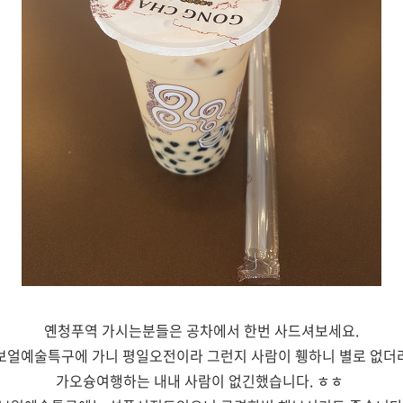
옌청푸역 가시는분들은 공차에서 한번 사드셔보세요.
보얼예술특구에 가니 평일오전이라 그런지 사람이 휑하니 별로 없더
가오슝여행하는 내내 사람이 없긴했습니다. ㅎㅎ