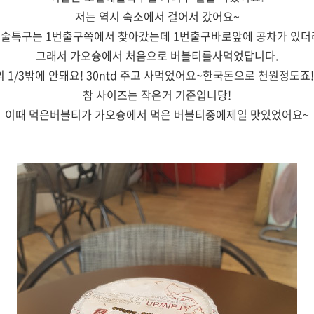
저는 역시 숙소에서 걸어서 갔어요~
술특구는 1번출구쪽에서 찾아갔는데 1번출구바로앞에 공차가 있더
그래서 가오슝에서 처음으로 버블티를사먹었답니다.
 1/3밖에 안돼요! 30ntd 주고 사먹었어요~한국돈으로 천원정도죠!
참 사이즈는 작은거 기준입니당!
이때 먹은버블티가 가오슝에서 먹은 버블티중에제일 맛있었어요~