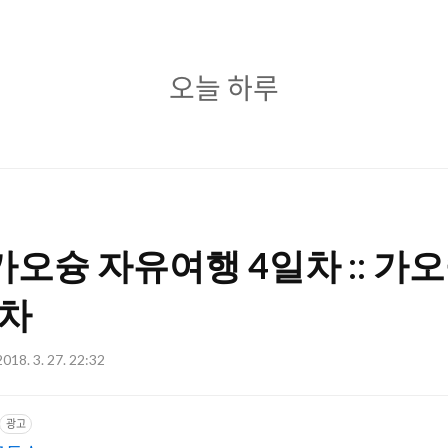
오
오늘 하루
늘
하
루
가오슝 자유여행 4일차 :: 가
공차
2018. 3. 27. 22:32
광고