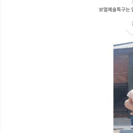
보얼예술특구는 입