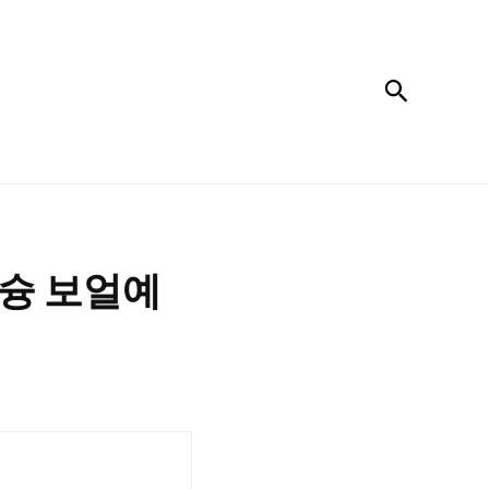
검색
오슝 보얼예