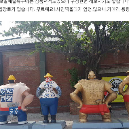
보얼예술특구에는 성품서적도있으니 구경한번 해보시기도 좋습니다
장료가 업습니다. 무료예요! 사진찍을데가 엄청 많으니 카메라 용