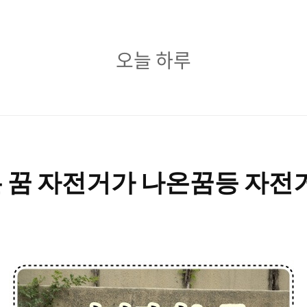
오
오늘 하루
늘
하
루
 꿈 자전거가 나온꿈등 자