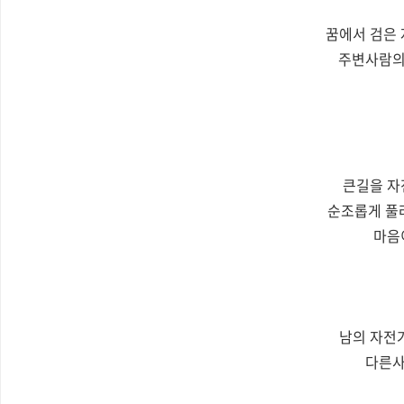
꿈에서 검은 
주변사람의
큰길을 자
순조롭게 풀
마음
남의 자전
다른사