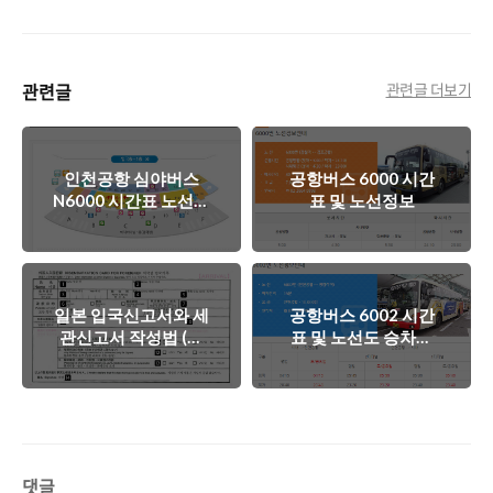
관련글
관련글 더보기
인천공항 심야버스
공항버스 6000 시간
N6000 시간표 노선도
표 및 노선정보
승차장
일본 입국신고서와 세
공항버스 6002 시간
관신고서 작성법 (쉽
표 및 노선도 승차위
게작성하는법)
치입니다.
댓글