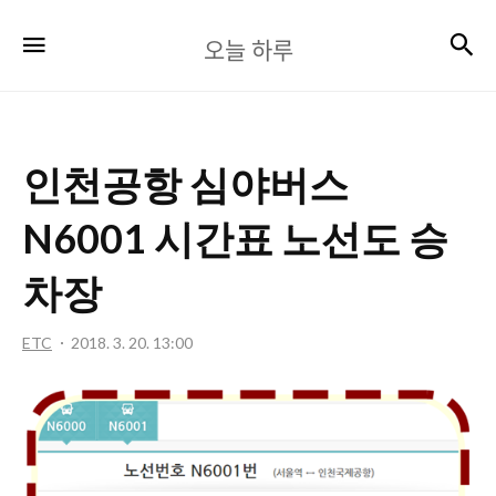
오
검
메뉴
오늘 하루
늘
하
루
인천공항 심야버스
N6001 시간표 노선도 승
차장
ETC
2018. 3. 20. 13:00