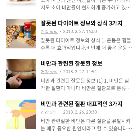
므로 영양을 충분히 섭취하지 않으면 뇌 기능
서도 소아 비만률이 현저하게 증가하고 있다
이 약화되고 맙니다. 뇌 건강에 도움이 되는
고 합니다. 이는 성인이 되었을 때의 건강과
식품에는 불포화지방산이 함유된 식품이 좋
직결되는 문제이지만 많은 부모들은 '키가 크
잘못된 다이어트 정보와 상식 3가지
습니다.하루에 적정량의 견과류를 섭취하면
면 괜찮아지겠지'라며 크게 개의치 않은 경우
건강 상식
2018. 2. 27. 16:00
건강에 도움이 됩니다. 다만 지방 함량이 많
를 매우 흔하게 볼 수 있습니다. 소아아비만
잘못된 다이어트 정보와 상식 1. 운동은 힘들
아서 오래 보관하면 냄새와 맛이 나빠질 수
의 많은 책임은 부모님에게 있음을 명심하는
수록 더 효과적입니다.비만에 더 좋은 운동은
있으므로 공기 차단을 위해 냉장보관하는 것
것이 좋습니다. 소아비만은 여러가지 문제를
고강도의 운동이 아니라 강도가 낮거나 중등
이 좋습니다. 견과류의 좋은 점연구결과에 따
동합니한다. 성인이 되어 심각한 비만으로 이
도의 운동입니다. 고강도의 운동은 운동에 대
비만과 관련된 잘못된 정보
르면 하루 약 30g의 견과류를 먹을 경우 심장
어지기 쉽고, 성인병의 위험성도 증가합니다.
한 관심이 낮아지게 하고 스테미너를 떨어뜨
질환의 발생률이 20%∼60% 가량 줄어 드는
건강 상식
2018. 2. 27. 14:54
소아비만도 성인비만과 같이 섭취되는 열량
립니다. 그와 함께 식욕을 증가시킬 우려가
것으로 나타났습니..
비만과 관련된 잘못된 정보 (1) 1. 비만은 심
과 소비되는 열량 사이에 불균형으로 인하여
있고, 지방연소도 효과적이지 못합니다. 고강
각한 질환이 아니다.비만은 질환으로 분류되
발생하게 됩니다. 문제는 소아비만도 성인병
도 운동은 지방보다는 탄수화물을 에너지로
어 있습니다. 삶의 질을 떨어뜨리며, 다른 질
을 유발할 수 있다는 것입니다. 1. 유전적 원
쓰는 경우가 많습니다. 운동 계획을 포기하는
환을 유발하는 역할을 하기도 합니다. 한국은
비만과 관련된 질환 대표적인 3가지
인유전적 요인에 의하여 선천적인 소아비만
이유도 운동에 대해 잘못된 상식을 가지고 있
많은 사람들이 비전문가들의 시술에과 정보
이 생길 수 있습니다. 특히 산모가 비만일 경
건강 상식
2018. 2. 26. 23:30
기 때문입니다. 단거리 달리기 선수와 마라톤
에 노출되어 있는 경우가 대부분입니다. 우리
우에는 태어나는 아기 역시 비..
비만 관련질환 비만은 다른 질환을 유발시키
선수의 체형을 비교해 보면 쉽게 알 수 있습
나라의 다이어트 성공률이 5%정도 라고 하
는 매우 중요한 원인이라고 할 수 있습니다.
니다. 저강도의 운동을 매일 하는 것이 날씬
며, 20명중에 한 명이 성공하는 방법은 잘못
관리가 잘 되지 않을 경우에는 생명을 위협할
한 체형을 만드는 운동입니다. 운동시간이 너