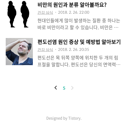
된 것이라고 할 수 있습니다. 비만의 생리작
정도로 위험한 수준까지 이어지기도 합니다.
비만의 원인과 분류 알아볼까요?
무 길어지는 것도 마찬가지로 생각보다 이득
용을 정확히 알고 있는 의사여야 올바른 비만
이와 관련된 질환들에는 당뇨병, 고혈압, 고
이 적습니다. 비만에 효과적인 운동을 계획중
건강 상식
2018. 2. 26. 22:00
치료를 할 수 있습니다. 우선 비만 전문의부
지혈증, 동맥경화, 뇌졸중, 심장병, 관절염, 암
이라면 전문가의 도움을 받..
현대인들에게 많이 발생하는 질환 중 하나는
터 만나는 것이 현명한 방법입니다.당뇨병은
등이 있습니다. 심혈관계 질환체중이 늘면 필
바로 비만이라고 할 수 있습니다. 비만은 단
지속적인 약물과 식이조절, 운동이 필요합니
요한 혈액 공급도 많아지게 되므로 비만한 사
순히 체중이 많이 나가는 것 뿐만 아니라 그
다. 비만도 이와 마찬가지로 꾸준한 관리가
람의 심장은 항상 과로해집니다. 심장의 혈액
원인과 분류를 나눠 자세하게 살펴볼 수 있습
편도선염 원인 증상 및 예방법 알아보기
필요합니다. 아직은 효과적인 약물이 없으므
공급 능력에 여유가 없으므로 조금만 무리해
니다. 비만의 종류 1. 복부 비만지방이 주로
로 식이, 운동이 더 강조되고 있는 형편입니
건강 상식
2018. 2. 26. 20:35
도 금방 피로해집니다. 비만이 일으킬 수 있
복부에 많이 분포되어 있으며 성인병을 유발
다. 따라서 스스로 평생..
편도선은 목 뒤쪽 양쪽에 위치한 두 개의 림
는 질환으로는 고혈압, 고지혈증, 협심증, 심
하는 주 원인이라고 할 수 있습니다. 2. 하체
프절을 말합니다. 편도선은 당신의 면역력을
근경색, 동맥경화가 있습니다. 1. 고혈압연구
비만지방이 엉덩이와 허벅지에 지방이 분포
향상시키는데 도움이 되며 편도선이 감염되
에 의하면 비만에게서 고혈압이 5배 이상 생
되어 있습니다. 여자들은 신체 특징적으로 지
면 이를 편도선염이라고합니다. 편도선염은
기고 심장도 정상인들보다 커져 있습니다. 다
방, 엉덩이, 허벅지 위주에 지방을 저장합니
모든 연령대에서 발생할 수 있고 대부분 소아
만 이는 체중 감량으로 혈압이 정상으로 돌아
이
다
5
다. 이는 호르몬에 영향을 받는 것이 원인인
기에 감염됩니다. 미취학 아동부터 중년에 이
오고 심장 크..
전
음
데, 여성의 경우 폐경 이전에 호르몬의 영향
르기까지 다양하게 나타는데 주로 어린이에
으로 지방이 주로 둔부와 허벅지, 아랫배에
게서 가장 흔하게 진단됩니다. 증상으로는 인
위치하다가 폐경 이후 여성 호르몬의 효과가
후통 , 편도선 부종 , 발열이 있습니다. 전염성
사라지면서 남성과 같이 지방이 복부에 위치
Designed by Tistory.
이 있으며 연쇄상 구균 박테리아와 같이 연쇄
하게 됩니다. 비만의 원인 유전적 원인비만이
상 구균을 유발하는 일반적인 바이러스와 박