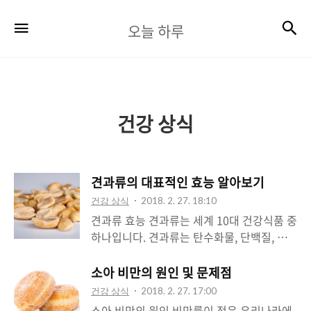
오
검
메뉴
오늘 하루
늘
하
루
건강 상식
견과류의 대표적인 효능 알아보기
건강 상식
2018. 2. 27. 18:10
견과류 효능 견과류는 세계 10대 건강식품 중
하나입니다. 견과류는 탄수화물, 단백질, 비
타민, 무기질 등 각종 영양소가 들어 있는 식
품입니다. 견과류에 함유된 지방의 대부분은
소아 비만의 원인 및 문제점
건강에 이로운 불포화지방입니다. 우리 몸의
건강 상식
2018. 2. 27. 17:00
뇌는 몸이 사용하는 에너지의 20%를 소모하
소아 비만의 원인 비만률이 적은 우리나라에